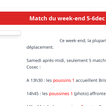
Match du week-end 5-6dec
                            Ce week-end, la plupart des équipes sont en 
déplacement.

Samedi après-midi, seulement 5 matchs 
Cosec : 

A 13h30 : les 
poussins 1
 accueillent Bris
14h45 : les 
poussines 1
 (photo) affronte