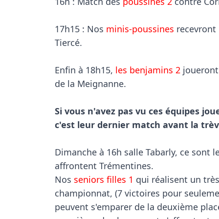
16h : Match des 
poussines 2
 contre Cor
17h15 : Nos 
minis-poussines
 recevront 
Tiercé.

Enfin à 18h15, 
les benjamins 2
 joueront
de la Meignanne.

Si vous n'avez pas vu ces équipes joue
c'est leur dernier match avant la trève
Dimanche à 16h salle Tabarly, ce sont les
affrontent Trémentines.

Nos 
seniors filles 1
 qui réalisent un trè
championnat, (7 victoires pour seulement
peuvent s'emparer de la deuxième place