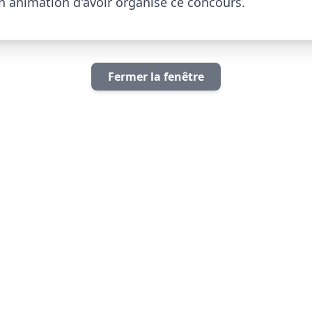
nimation d'avoir organisé ce concours.                    
Fermer la fenêtre