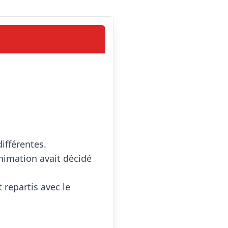
ifférentes.

nimation avait décidé 
epartis avec le 