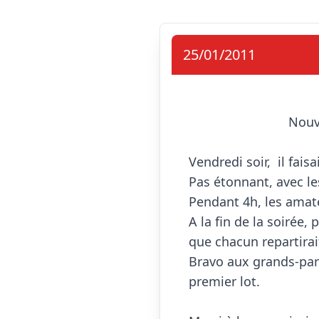
25/01/2011
                            Nouvelle année et nouveau record!!

Vendredi soir,  il fais
Pas étonnant, avec le
Pendant 4h, les amateu
A la fin de la soirée,
que chacun repartirait
Bravo aux grands-pare
premier lot.
