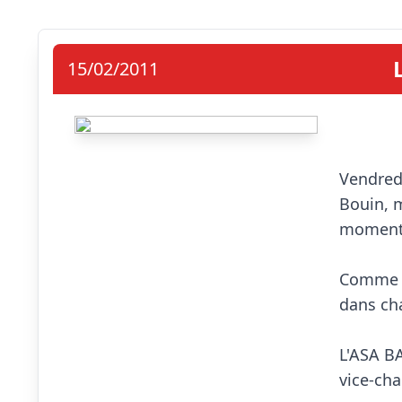
15/02/2011
Vendredi
Bouin, 
moment s
Comme c
dans cha
L'ASA BA
vice-cha