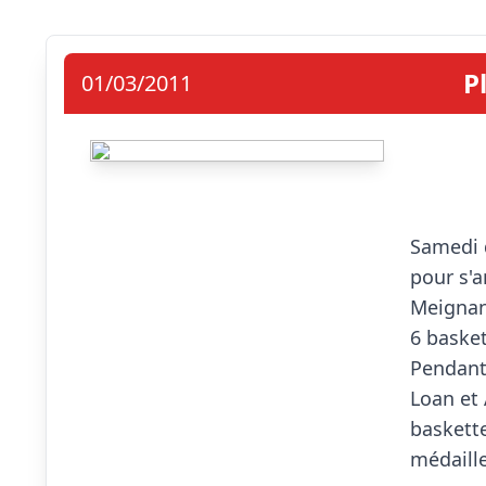
P
01/03/2011
                            
Samedi 
pour s'a
Meignann
6 basket
Pendant 
Loan et 
baskette
médaille