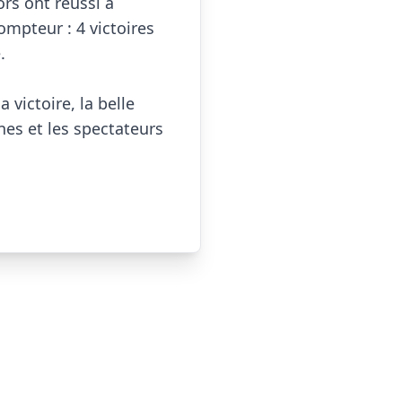
rs ont réussi à 
ompteur : 4 victoires 


victoire, la belle 
s et les spectateurs 