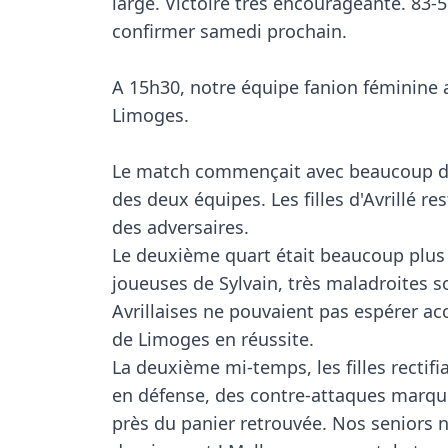
large. Victoire très encourageante. 83-55
confirmer samedi prochain.

A 15h30, notre équipe fanion féminine af
Limoges.

Le match commençait avec beaucoup d'in
des deux équipes. Les filles d'Avrillé re
des adversaires.

Le deuxième quart était beaucoup plus 
joueuses de Sylvain, très maladroites sou
Avrillaises ne pouvaient pas espérer ac
de Limoges en réussite.

La deuxième mi-temps, les filles rectifiaie
en défense, des contre-attaques marqué
près du panier retrouvée. Nos seniors n'