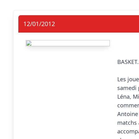
12/01/2012
                            Une no
BASKET.

Les joue
samedi p
Léna, Mi
commenc
Antoine 
matchs a
accompa