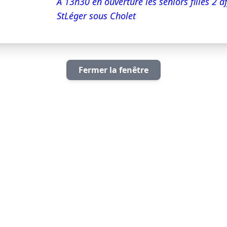
A 13h30 en ouverture les seniors filles 2 af
StLéger sous Cholet
Fermer la fenêtre