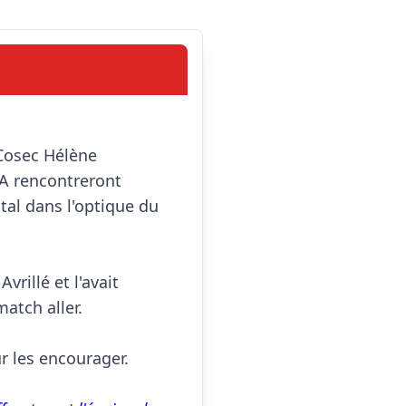
Cosec Hélène 
SA rencontreront 
al dans l'optique du 
vrillé et l'avait 
atch aller.

 les encourager.
