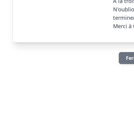
A la tro
N'oublio
terminen
Merci à t
Fer