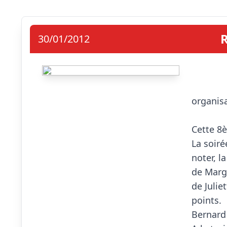
R
30/01/2012
                            Vendre
organisa
Cette 8è
La soiré
noter, l
de Marga
de Julie
points.

Bernard