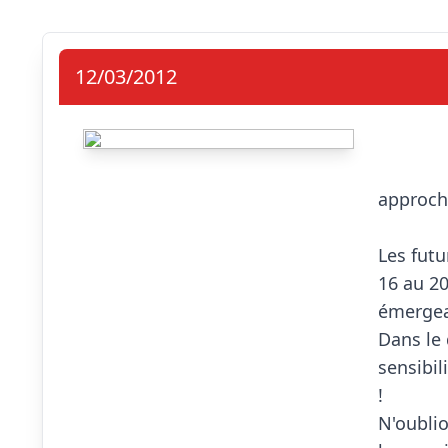
12/03/2012
                            La 
approche
Les futu
16 au 20
émergean
Dans le 
sensibi
!

N'oublio