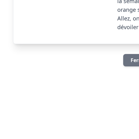
la semai
orange s
Allez, o
dévoiler !! 
Fer