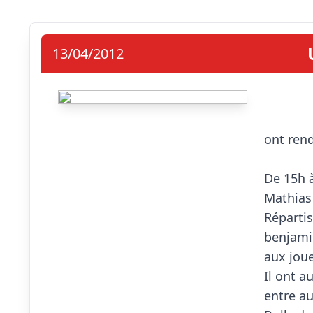
13/04/2012
                            Le 4 Avri
ont rend
De 15h 
Mathias 
Répartis
benjamin
aux joue
Il ont a
entre au