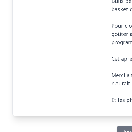
Bulls d
basket d
Pour clor
goûter a
program
Cet aprè
Merci à 
n'aurait
Et les pho
Fer