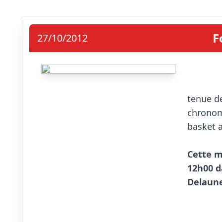
F
27/10/2012
                            Comme
tenue de
chronom
basket a
Cette m
12h00 d
Delaun