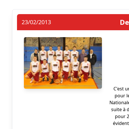
De
23/02/2013
C'est 
pour l
Nationale
suite à 
pour 2
évident