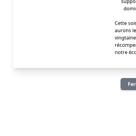
suppor
domic
Cette soi
aurons le
vingtaine
récompen
notre éco
Fer