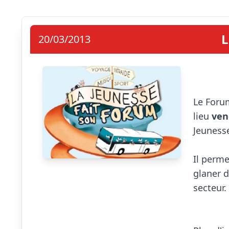
L
20/03/2013
Le Forum
lieu 
ven
Jeunesse
Il perme
glaner d
secteur.