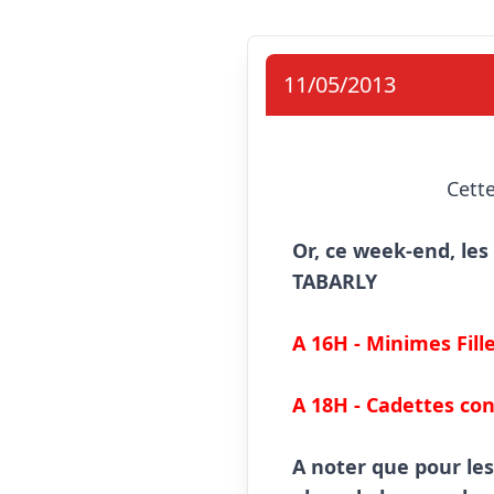
11/05/2013
                            Cette année, deux de nos équipes jeunes ont évolué au niveau régional.

Or, ce week-end, les
TABARLY
A 16H - Minimes Fil
A 18H - Cadettes co
A noter que pour les