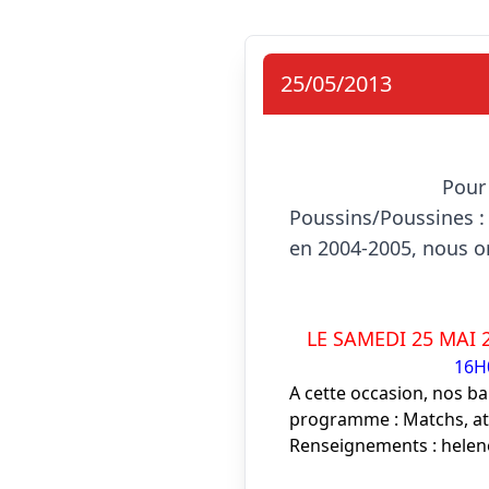
25/05/2013
                            Pour tous les enfants du Minibasket :

Poussins/Poussines : 
en 2004-2005, nous o
LE SAMEDI 25 MAI 
16H0
A cette occasion, nos ba
programme : Matchs, ateli
Renseignements : helen