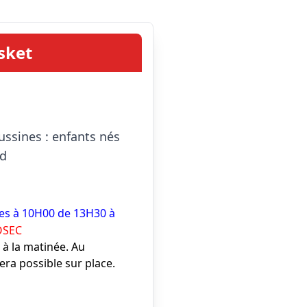
sket
ssines : enfants nés 
rd
pes à 10H00 de 13H30 à
COSEC
 à la matinée. Au
sera possible sur place.