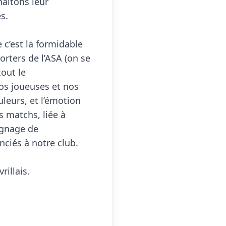
aitons leur 
.

 c’est la formidable 
ters de l’ASA (on se 
out le 
s joueuses et nos 
eurs, et l’émotion 
s matchs, liée à 
ignage de 
ciés à notre club.

illais.
