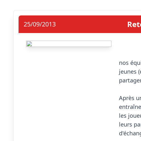
Ret
25/09/2013
                            Ce wee
nos équi
jeunes 
partage
Après un
entraîne
les joue
leurs pa
d'échang