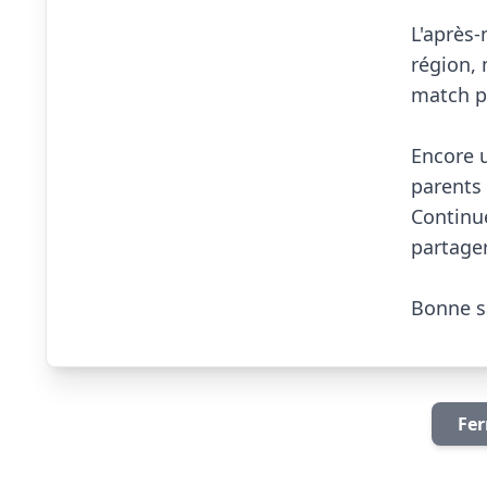
L'après-
région, 
match pl
Encore u
parents 
Continue
partager
Bonne sais
Fer