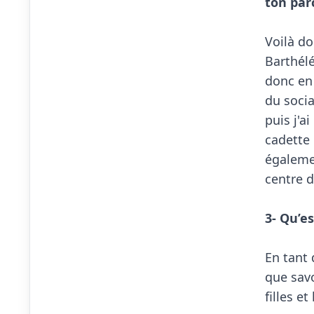
ton par
Voilà do
Barthélé
donc en 
du socia
puis j'a
cadette 
égalemen
centre d
3- Qu’e
En tant 
que savo
filles e