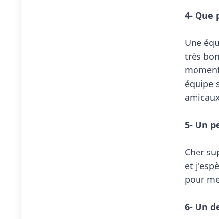
4- Que 
Une équi
très bon
moment m
équipe 
amicaux
5- Un p
Cher sup
et j'esp
pour met
6- Un d