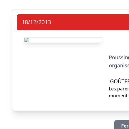
18/12/2013
                            Pour le
Poussin(
organise
GOÛTE
Les paren
moment pr
Fer