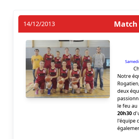
Match 
14/12/2013
Samedi
Ch
Notre équ
Rogatien
deux équi
passionn
le feu au
20h30
d'
l'équipe 
égalemen