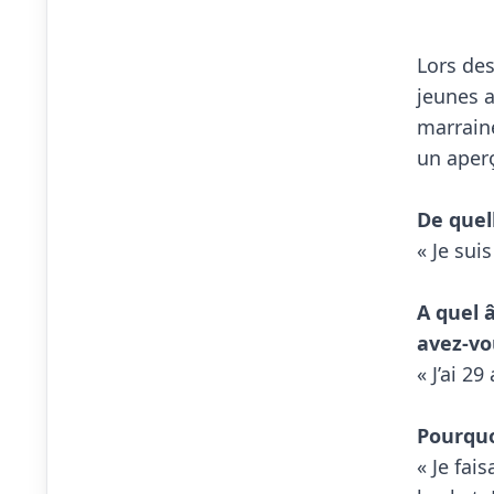
Lors de
jeunes a
marraine
un aperç
De quel

« Je sui
A quel 
avez-vo

« J’ai 
Pourquo

« Je fa