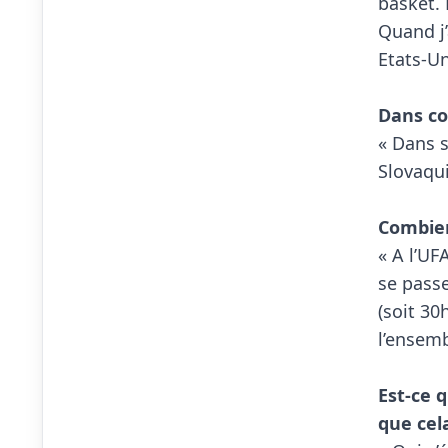
basket. 
Quand j
Etats-Un
Dans co

« Dans 
Slovaqui
Combien

« A l’U
se pass
(soit 30
l’ensemb
Est-ce q
que cel