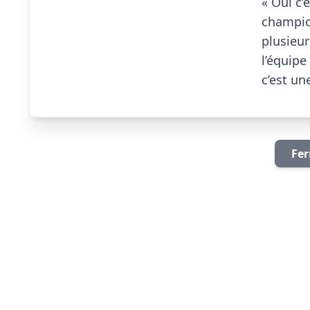

« Oui c’
champion
plusieu
l’équipe
c’est une
Fer