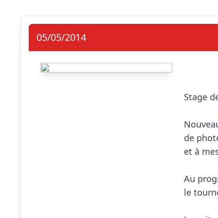
05/05/2014
                            Premi
Stage de
Nouveaut
de photo
et à mes
Au progr
le tourn