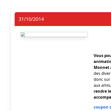
31/10/2014
Vous pou
animatio
Monnet A
des diver
donc sur 
aux amis,
rendre l
accompag
coupon 