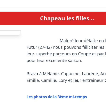
Chapeau les filles...
                            Malgré leur défaite en finale de la Coupe du 
Futur (27-42) nous pouvons féliciter les 
leur superbe parcours en Coupe et par
pour leur excellente saison.

Bravo à Mélanie, Capucine, Laurène, Aud
Emilie, Camille, Lory et leur entraîneur 
Les photos de la 3ème mi-temps