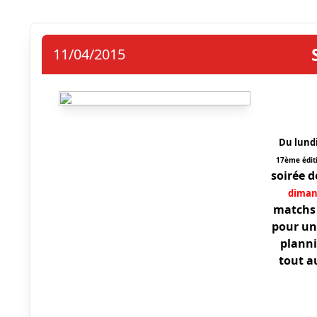
11/04/2015
Du lundi
17ème édit
soirée d
dimanc
matchs 
pour un
planni
tout au