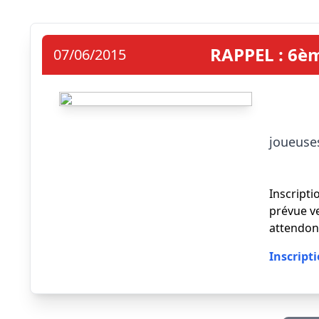
RAPPEL : 6èm
07/06/2015
                            L'ASA
joueuses
Inscripti
prévue v
attendon
Inscript